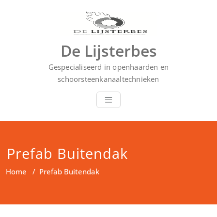
Doorgaan
naar
inhoud
De Lijsterbes
Gespecialiseerd in openhaarden en
schoorsteenkanaaltechnieken
Prefab Buitendak
Home
/
Prefab Buitendak